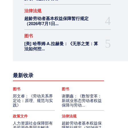
法律法规
超龄劳动者基本权益保障暂行规定
（2026年7月1日...
图书
[美] 哈蒂姆·A.拉赫曼：《无形之笼：算
法如何控...
最新收录
图书
图书
郑文睿：《劳动关系界
谢鹏鑫：《数智变革：
定论：原理、规范与实
新就业形态劳动者权益
践》
保障与劳动...
政策文件
法律法规
人力资源社会保障部有
超龄劳动者基本权益保
关司局负责同志解读
障暂行规定（2026年7