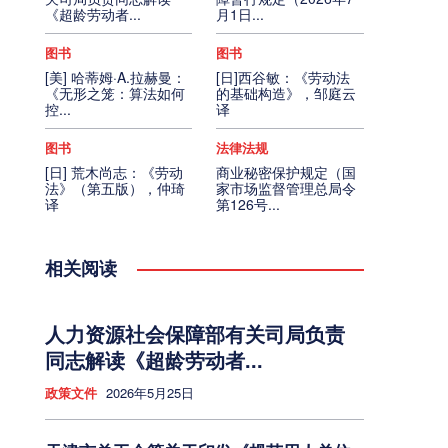
《超龄劳动者...
月1日...
图书
图书
[美] 哈蒂姆·A.拉赫曼：
[日]西谷敏：《劳动法
《无形之笼：算法如何
的基础构造》，邹庭云
控...
译
图书
法律法规
[日] 荒木尚志：《劳动
商业秘密保护规定（国
法》（第五版），仲琦
家市场监督管理总局令
译
第126号...
相关阅读
人力资源社会保障部有关司局负责
同志解读《超龄劳动者...
政策文件
2026年5月25日