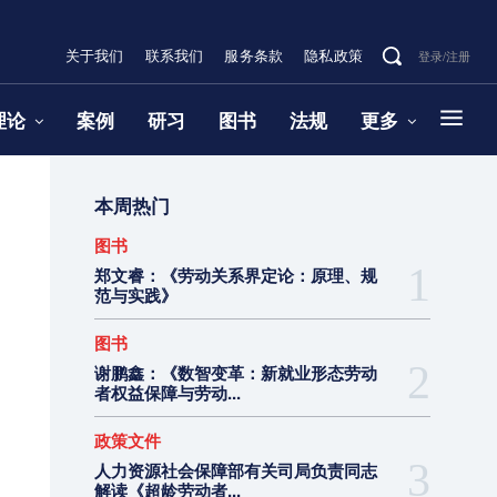
关于我们
联系我们
服务条款
隐私政策
登录/注册
理论
案例
研习
图书
法规
更多
本周热门
图书
郑文睿：《劳动关系界定论：原理、规
范与实践》
图书
谢鹏鑫：《数智变革：新就业形态劳动
者权益保障与劳动...
政策文件
人力资源社会保障部有关司局负责同志
解读《超龄劳动者...