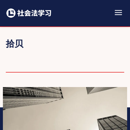
拾贝
动态
劳动法
历史文献
国际公约
图书
学术活动
政策文件
教学探讨