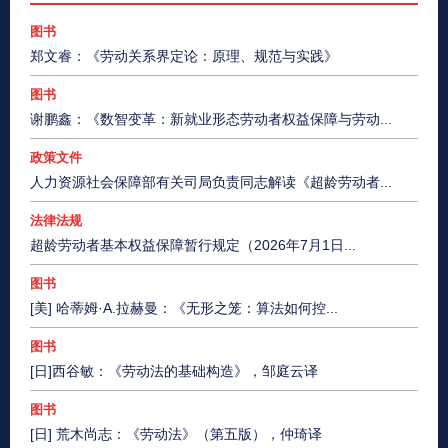
图书
郑文睿：《劳动关系界定论：原理、规范与实践》
图书
谢鹏鑫：《数智变革：新就业形态劳动者权益保障与劳动...
政策文件
人力资源社会保障部有关司局负责同志解读《超龄劳动者...
法律法规
超龄劳动者基本权益保障暂行规定（2026年7月1日...
图书
[美] 哈蒂姆·A.拉赫曼：《无形之笼：算法如何控...
图书
[日]西谷敏：《劳动法的基础构造》，邹庭云译
图书
[日] 荒木尚志：《劳动法》（第五版），仲琦译