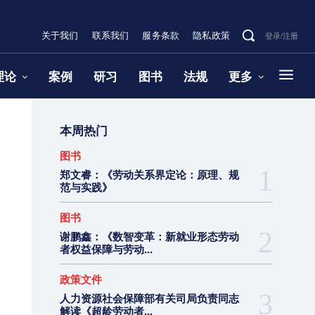
关于我们
联系我们
服务条款
隐私政策
登录/注册
理论
案例
研习
图书
法规
更多
本周热门
图书
郑文睿：《劳动关系界定论：原理、规
范与实践》
图书
谢鹏鑫：《数智变革：新就业形态劳动
者权益保障与劳动...
政策文件
人力资源社会保障部有关司局负责同志
解读《超龄劳动者...