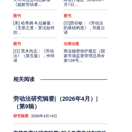
《超龄劳动者...
月1日...
图书
图书
[美] 哈蒂姆·A.拉赫曼：
[日]西谷敏：《劳动法
《无形之笼：算法如何
的基础构造》，邹庭云
控...
译
图书
法律法规
[日] 荒木尚志：《劳动
商业秘密保护规定（国
法》（第五版），仲琦
家市场监督管理总局令
译
第126号...
相关阅读
劳动法研究辑要|（2026年4月）|
（第9辑）
研究辑要
2026年4月14日