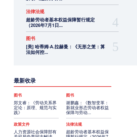
法律法规
超龄劳动者基本权益保障暂行规定
（2026年7月1日...
图书
[美] 哈蒂姆·A.拉赫曼：《无形之笼：算
法如何控...
最新收录
图书
图书
郑文睿：《劳动关系界
谢鹏鑫：《数智变革：
定论：原理、规范与实
新就业形态劳动者权益
践》
保障与劳动...
政策文件
法律法规
人力资源社会保障部有
超龄劳动者基本权益保
关司局负责同志解读
障暂行规定（2026年7